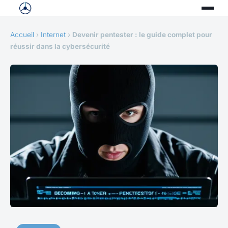
Accueil
›
Internet
›
Devenir pentester : le guide complet pour
réussir dans la cybersécurité