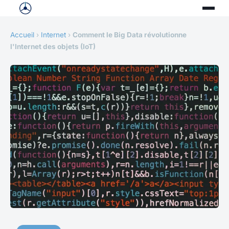
Accueil
›
Internet
›
Comment le Big Data révolutionne
l'Internet des objets (IoT)