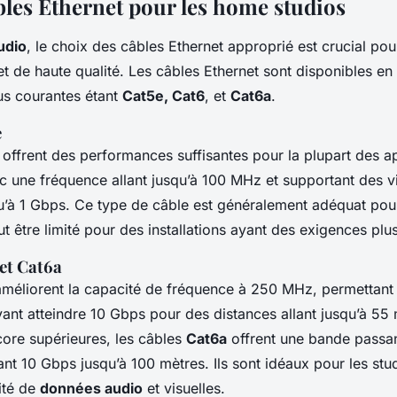
bles Ethernet pour les home studios
udio
, le choix des câbles Ethernet approprié est crucial pou
et de haute qualité. Les câbles Ethernet sont disponibles en 
lus courantes étant
Cat5e, Cat6
, et
Cat6a
.
e
offrent des performances suffisantes pour la plupart des ap
 une fréquence allant jusqu’à 100 MHz et supportant des v
u’à 1 Gbps. Ce type de câble est généralement adéquat pou
t être limité pour des installations ayant des exigences plu
et Cat6a
méliorent la capacité de fréquence à 250 MHz, permettant 
ant atteindre 10 Gbps pour des distances allant jusqu’à 55
ore supérieures, les câbles
Cat6a
offrent une bande passa
t 10 Gbps jusqu’à 100 mètres. Ils sont idéaux pour les stu
ité de
données audio
et visuelles.