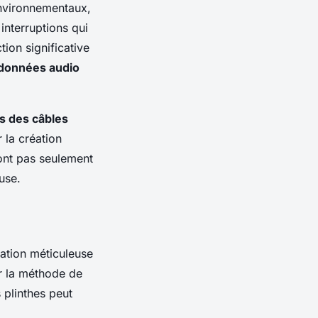
environnementaux,
interruptions qui
ion significative
données audio
s des câbles
 la création
sont pas seulement
use.
ation méticuleuse
r la méthode de
 plinthes peut