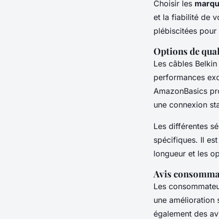
Choisir les
marqu
et la fiabilité d
plébiscitées pour
Options de qual
Les câbles Belkin
performances exce
AmazonBasics
pro
une connexion sta
Les différentes sé
spécifiques. Il es
longueur et les o
Avis consommat
Les consommateurs 
une amélioration 
également des avi