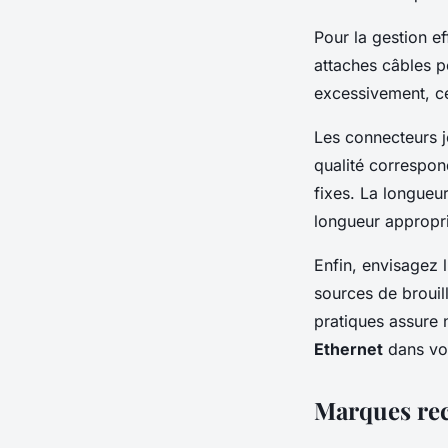
Pour la gestion ef
attaches câbles po
excessivement, ce
Les connecteurs j
qualité correspon
fixes. La longueu
longueur appropri
Enfin, envisagez l
sources de brouil
pratiques assure 
Ethernet
dans vot
Marques re