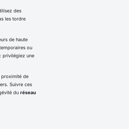
tilisez des
as les tordre
eurs de haute
 temporaires ou
 privilégiez une
à proximité de
ers. Suivre ces
gévité du
réseau