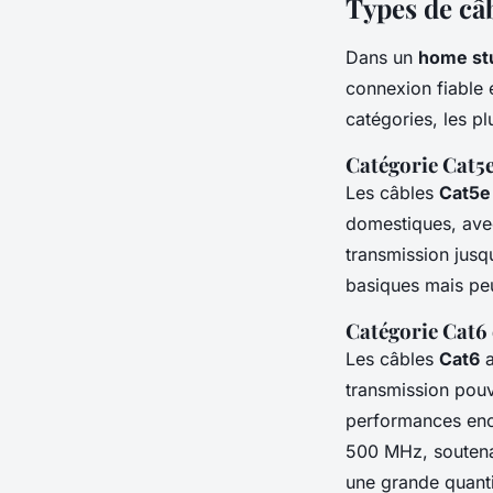
Types de câ
Dans un
home st
connexion fiable 
catégories, les p
Catégorie Cat5
Les câbles
Cat5e
domestiques, avec
transmission jusq
basiques mais peu
Catégorie Cat6 
Les câbles
Cat6
a
transmission pouv
performances enc
500 MHz, soutenan
une grande quant