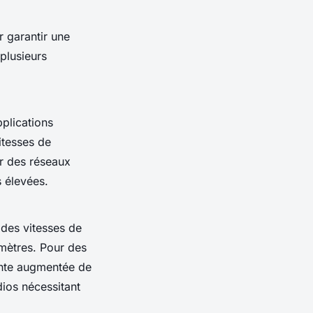
r garantir une
plusieurs
plications
itesses de
r des réseaux
s élevées.
des vitesses de
 mètres. Pour des
nte augmentée de
dios nécessitant