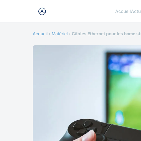
Accueil
Actu
Accueil
›
Matériel
›
Câbles Ethernet pour les home s