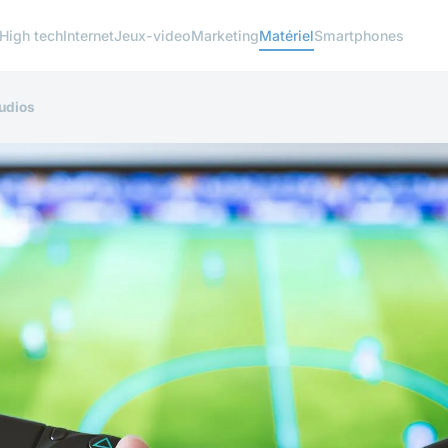
High tech
Internet
Jeux-video
Marketing
Matériel
Smartphones
tudios