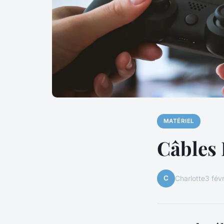
MATÉRIEL
Câbles 
C
Charlotte
3 fév